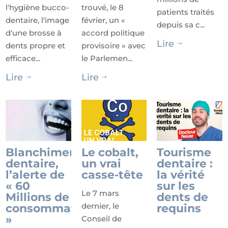
l'hygiène bucco-
trouvé, le 8
patients traités
dentaire, l'image
février, un «
depuis sa c...
d'une brosse à
accord politique
Lire
dents propre et
provisoire » avec
$
efficace...
le Parlemen...
Lire
Lire
$
$
Blanchiment
Le cobalt,
Tourisme
dentaire,
un vrai
dentaire :
l’alerte de
casse-tête
la vérité
« 60
sur les
Le 7 mars
Millions de
dents de
dernier, le
consommateurs
requins
»
Conseil de