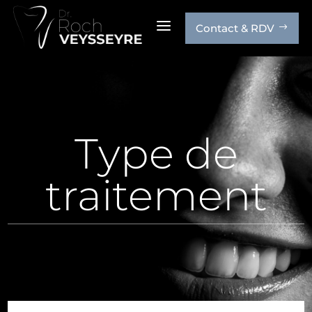
a
Contact & RDV
$
Type de
traitement