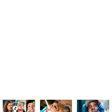
votre sourire
Tendances dentaires TikTok : blanchiment
maison, orthodontie DIY, bijoux collés…
Découvrez pourquoi ces pratiques sont
dangereuses et comment le Dr Roch
Veysseyre, expert en esthétique du sourire à
la Clinique du Sourire, prend soin de votre
sourire.
Lire l'article