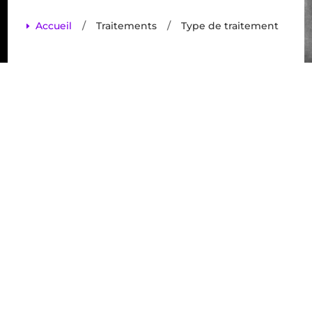
/
/
Accueil
Traitements
Type de traitement
E
TikTok et
santé
dentaire : les
tendances à
éviter pour
protéger