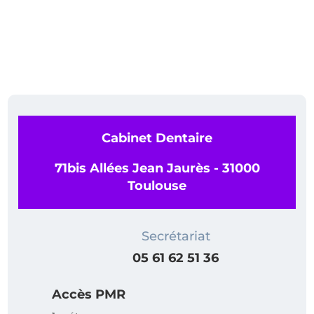
Cabinet Dentaire
71bis Allées Jean Jaurès - 31000
Toulouse
Secrétariat
05 61 62 51 36
Accès PMR