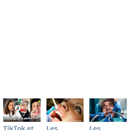
maison, orthodontie DIY, bijoux collés…
Découvrez pourquoi ces pratiques sont
dangereuses et comment le Dr Roch
Veysseyre, expert en esthétique du sourire à
la Clinique du Sourire, prend soin de votre
sourire.
Lire l'article
TikTok et
Les
Les