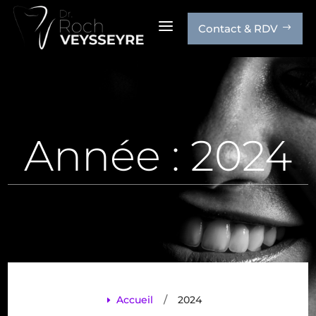
a
Contact & RDV
$
Année :
2024
/
Accueil
2024
E