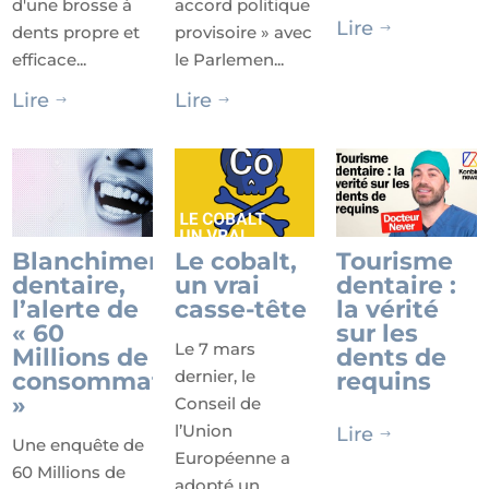
d'une brosse à
accord politique
Lire
dents propre et
provisoire » avec
$
efficace...
le Parlemen...
Lire
Lire
$
$
Blanchiment
Le cobalt,
Tourisme
dentaire,
un vrai
dentaire :
l’alerte de
casse-tête
la vérité
« 60
sur les
Le 7 mars
Millions de
dents de
dernier, le
consommateurs
requins
»
Conseil de
l’Union
Lire
$
Une enquête de
Européenne a
60 Millions de
adopté un