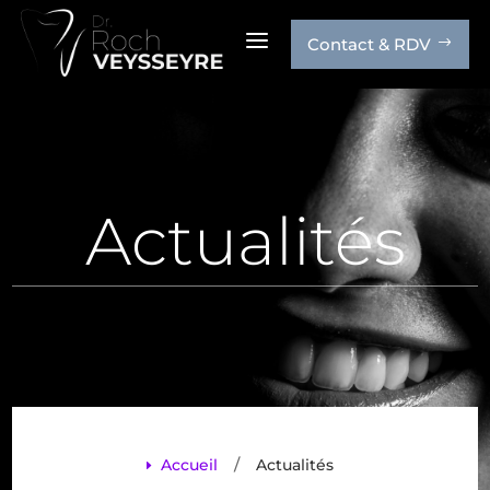
a
Contact & RDV
$
Actualités
/
Accueil
Actualités
E