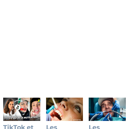
maison, orthodontie DIY, bijoux collés…
Découvrez pourquoi ces pratiques sont
dangereuses et comment le Dr Roch
Veysseyre, expert en esthétique du sourire à
la Clinique du Sourire, prend soin de votre
sourire.
Lire l'article
TikTok et
Les
Les