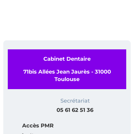
Cabinet Dentaire
71bis Allées Jean Jaurès - 31000
Toulouse
Secrétariat
05 61 62 51 36
Accès PMR