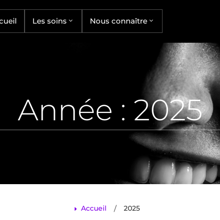
cueil
Les soins
Nous connaître
Année :
2025
/
Accueil
2025
E