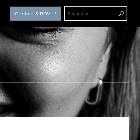
Contact & RDV
$
U