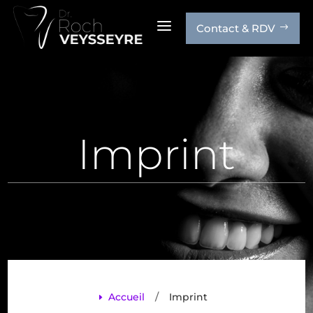
a
Contact & RDV
$
Imprint
/
Accueil
Imprint
E