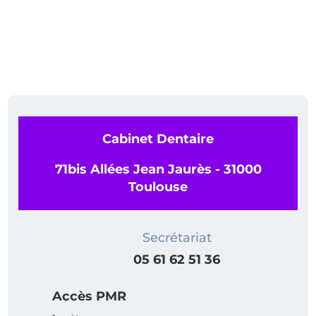
Cabinet Dentaire
71bis Allées Jean Jaurès - 31000
Toulouse
Secrétariat
05 61 62 51 36
Accès PMR