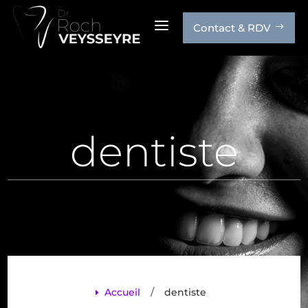
a
Contact & RDV
$
dentiste
/
Accueil
dentiste
E