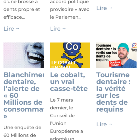
d'une brosse à
accord politique
Lire
dents propre et
provisoire » avec
$
efficace...
le Parlemen...
Lire
Lire
$
$
Blanchiment
Le cobalt,
Tourisme
dentaire,
un vrai
dentaire :
l’alerte de
casse-tête
la vérité
« 60
sur les
Le 7 mars
Millions de
dents de
dernier, le
consommateurs
requins
»
Conseil de
l’Union
Lire
$
Une enquête de
Européenne a
60 Millions de
adopté un