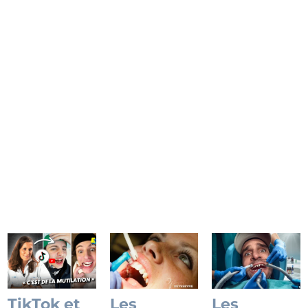
maison, orthodontie DIY, bijoux collés…
Découvrez pourquoi ces pratiques sont
dangereuses et comment le Dr Roch
Veysseyre, expert en esthétique du sourire à
la Clinique du Sourire, prend soin de votre
sourire.
Lire l'article
TikTok et
Les
Les