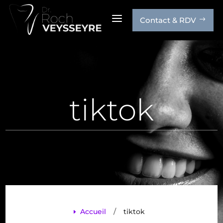
a
Contact & RDV
$
tiktok
/
Accueil
tiktok
E