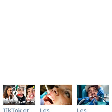
maison, orthodontie DIY, bijoux collés…
Découvrez pourquoi ces pratiques sont
dangereuses et comment le Dr Roch
Veysseyre, expert en esthétique du sourire à
la Clinique du Sourire, prend soin de votre
sourire.
Lire l'article
TikTok et
Les
Les