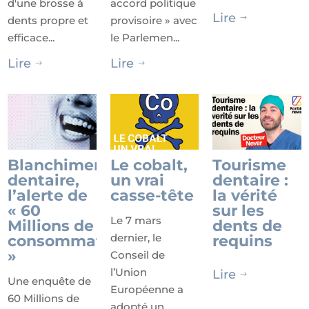
d'une brosse à
accord politique
Lire
dents propre et
provisoire » avec
$
efficace...
le Parlemen...
Lire
Lire
$
$
Blanchiment
Le cobalt,
Tourisme
dentaire,
un vrai
dentaire :
l’alerte de
casse-tête
la vérité
« 60
sur les
Le 7 mars
Millions de
dents de
dernier, le
consommateurs
requins
»
Conseil de
l’Union
Lire
$
Une enquête de
Européenne a
60 Millions de
adopté un