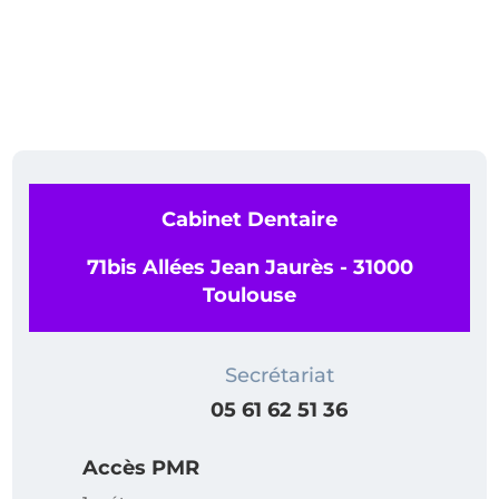
Cabinet Dentaire
71bis Allées Jean Jaurès - 31000
Toulouse
Secrétariat
05 61 62 51 36
Accès PMR