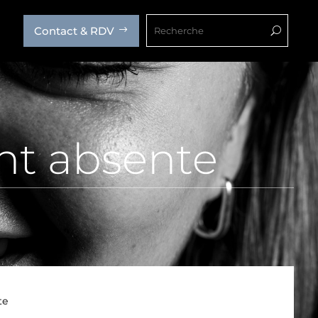
Contact & RDV
$
U
t absente
te