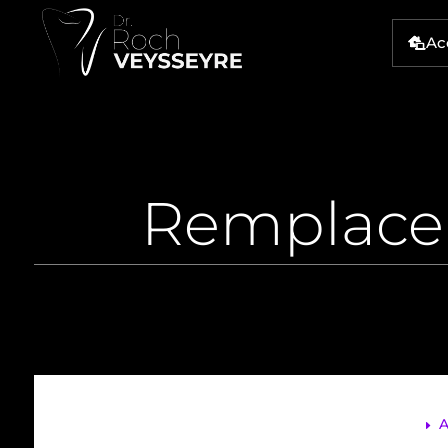
Ac

Remplace
A
E