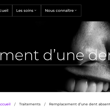
cueil
Les soins
Nous connaître
ment d’une den
/
/
ccueil
Traitements
Remplacement d’une dent absen