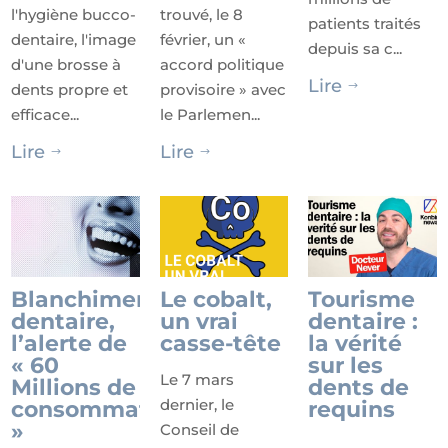
l'hygiène bucco-
trouvé, le 8
patients traités
dentaire, l'image
février, un «
depuis sa c...
d'une brosse à
accord politique
Lire
dents propre et
provisoire » avec
$
efficace...
le Parlemen...
Lire
Lire
$
$
Blanchiment
Le cobalt,
Tourisme
dentaire,
un vrai
dentaire :
l’alerte de
casse-tête
la vérité
« 60
sur les
Le 7 mars
Millions de
dents de
dernier, le
consommateurs
requins
»
Conseil de