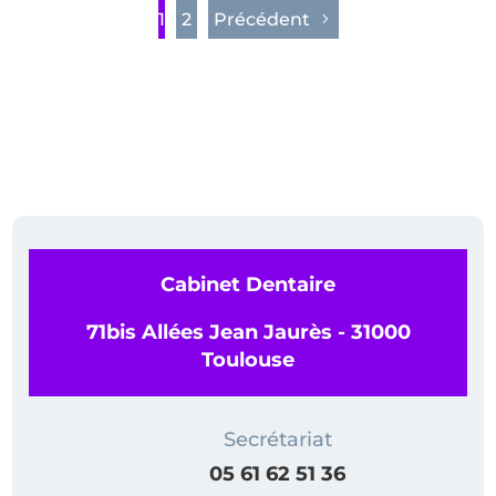
1
2
Précédent
Cabinet Dentaire
71bis Allées Jean Jaurès - 31000
Toulouse
Secrétariat
05 61 62 51 36