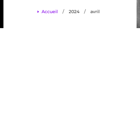
/
/
Accueil
2024
avril
E
TikTok et
santé
dentaire : les
tendances à
éviter pour
protéger