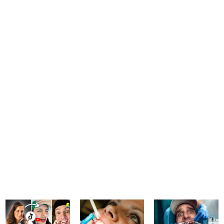
votre sourire
Tendances dentaires TikTok : blanchiment
maison, orthodontie DIY, bijoux collés…
Découvrez pourquoi ces pratiques sont
dangereuses et comment le Dr Roch
Veysseyre, expert en esthétique du sourire à
la Clinique du Sourire, prend soin de votre
sourire.
Lire l'article